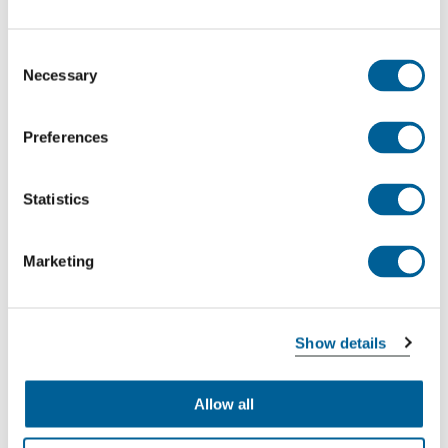
Tenerife Norte
Consent
Necessary
Selection
This is my flight
Preferences
RSC 697
14-07-2026 at 21:10 hour
Statistics
La Palma Airport
Marketing
Tenerife Norte
This is my flight
Show details
RSC 688
Allow all
14-07-2026 at 20:10 hour