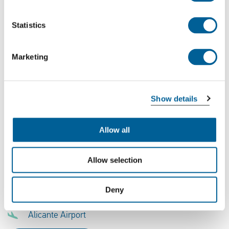
Statistics
FR 9085
03-08-2026 at 18:15 hour
Marketing
East Midlands Airport
Alicante Airport
Show details
This is my flight
Allow all
FR 4818
Allow selection
02-08-2026 at 08:05 hour
Deny
East Midlands Airport
Alicante Airport