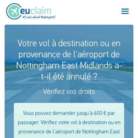
Vol annulé
Votre vol à destination ou en
provenance de l'aéroport de
Vol retardé
Nottingham East Midlands a-
Connexion manquée
t-il été annulé ?
Refus d'embarquement
Vérifiez vos droits
Notre service
Vous pouvez demander jusqu'à 600 € par
FAQ
passager. Vérifiez votre vol à destination ou en
provenance de l'aéroport de Nottingham East
Se connecter