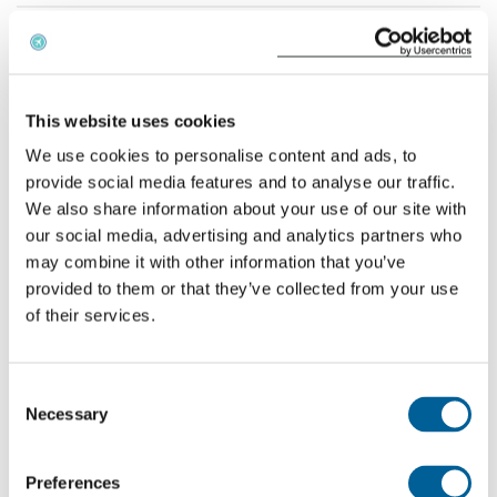
FR 1941
05-08-2026 at 23:25 hour
This website uses cookies
Katowice Intl. Airport
We use cookies to personalise content and ads, to
East Midlands Airport
provide social media features and to analyse our traffic.
We also share information about your use of our site with
This is my flight
our social media, advertising and analytics partners who
may combine it with other information that you’ve
provided to them or that they’ve collected from your use
LS 602
of their services.
05-08-2026 at 10:25 hour
Consent
Palma Airport
Necessary
Selection
East Midlands Airport
Preferences
This is my flight