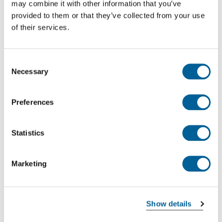
may combine it with other information that you’ve
provided to them or that they’ve collected from your use
DE 4104
of their services.
03-08-2026 at 02:05 hour
Consent
Cairo Intl.
Necessary
Selection
Frankfurt Intl. Airport
Preferences
This is my flight
Statistics
DE 4105
Marketing
02-08-2026 at 20:00 hour
Frankfurt Intl. Airport
Cairo Intl.
Show details