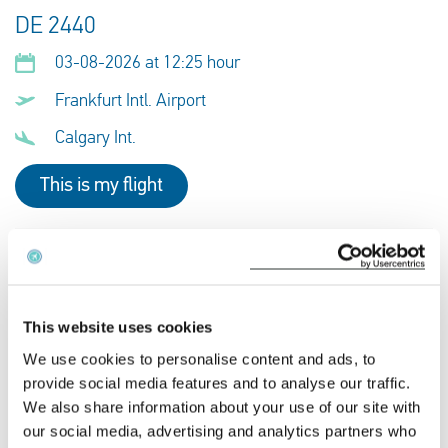
DE 2440
03-08-2026 at 12:25 hour
Frankfurt Intl. Airport
Calgary Int.
This is my flight
DE 5402
03-08-2026 at 21:55 hour
This website uses cookies
Frankfurt Intl. Airport
We use cookies to personalise content and ads, to
Abu Dhabi Int. Airport
provide social media features and to analyse our traffic.
We also share information about your use of our site with
This is my flight
our social media, advertising and analytics partners who