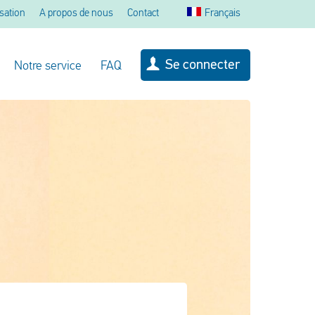
sation
A propos de nous
Contact
Français
Se connecter
Notre service
FAQ