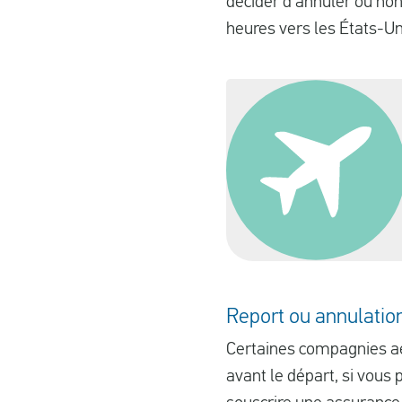
décider d'annuler ou non 
heures vers les États-Un
Report ou annulation
Certaines compagnies aér
avant le départ, si vou