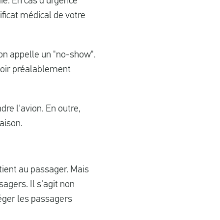
ie. En cas d'urgence
ficat médical de votre
'on appelle un "no-show".
voir préalablement
re l'avion. En outre,
aison.
rtient au passager. Mais
sagers. Il s'agit non
téger les passagers