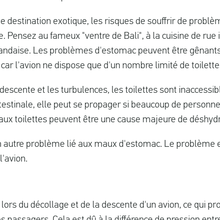
ne destination exotique, les risques de souffrir de probl
. Pensez au fameux "ventre de Bali", à la cuisine de rue 
ïlandaise. Les problèmes d'estomac peuvent être gênants
r l'avion ne dispose que d'un nombre limité de toilette
descente et les turbulences, les toilettes sont inaccessib
ntestinale, elle peut se propager si beaucoup de personnes
s aux toilettes peuvent être une cause majeure de déshydr
n autre problème lié aux maux d'estomac. Le problème e
l'avion.
e lors du décollage et de la descente d'un avion, ce qui 
s passagers. Cela est dû à la différence de pression entre l