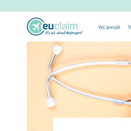
Vol annulé
V