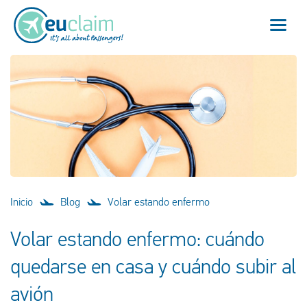
Vuelo cancelado
Vuelo retrasado
Conexión perdida
Embarque denegado
Inicio
Blog
Volar estando enfermo
Nuestro servicio
Volar estando enfermo: cuándo
FAQ
quedarse en casa y cuándo subir al
avión
Conectarse