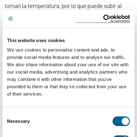
toman la temperatura, por lo que puede subir al
avión sin problemas. Sin embargo, es importante
recordar que volar puede ser agotador y puede no
ser la mejor manera de tratar una fiebre. El reposo
This website uses cookies
suele ser el mejor remedio, pero esto puede
We use cookies to personalise content and ads, to
resultar complicado durante un vuelo.
provide social media features and to analyse our traffic.
We also share information about your use of our site with
Al regresar de un destino exótico, las posibilidades
our social media, advertising and analytics partners who
de experimentar problemas estomacales son
may combine it with other information that you’ve
mayores de lo habitual. Piense en la famosa
provided to them or that they’ve collected from your use
of their services.
"barriga de Bali", la comida callejera de la India o los
platos picantes de la cocina tailandesa. Los
problemas estomacales pueden ser incómodos
Consent
Necessary
tanto para usted como para sus compañeros de
Selection
vuelo, ya que el avión dispone de un número