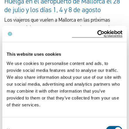
Huelga en el aeropuerto de Mallorca el 28
de julio y los días 1, 4 y 8 de agosto
Los viajeros que vuelen a Mallorca en las próximas
semanas deben prever retrasos en el aeropuerto de
Palma de Mallorca. Los días 28 de julio y 1, 4 y 8 de
agosto, los turistas que se dirijan a Mallorca deben tener
en cuenta las interrupciones en el servicio del aeropuerto.
This website uses cookies
We use cookies to personalise content and ads, to
provide social media features and to analyse our traffic.
We also share information about your use of our site with
our social media, advertising and analytics partners who
may combine it with other information that you’ve
provided to them or that they’ve collected from your use
of their services.
21-07-2026
Las huelgas en el sector de la aviación
Consent
perturban hoy los vuelos en toda Italia