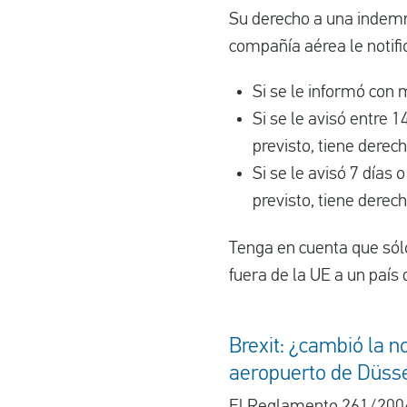
Su derecho a una indemn
compañía aérea le notifi
Si se le informó con
Si se le avisó entre 1
previsto, tiene derec
Si se le avisó 7 días
previsto, tiene derec
Tenga en cuenta que sólo
fuera de la UE a un paí
Brexit: ¿cambió la n
aeropuerto de Düsse
El Reglamento
261/200