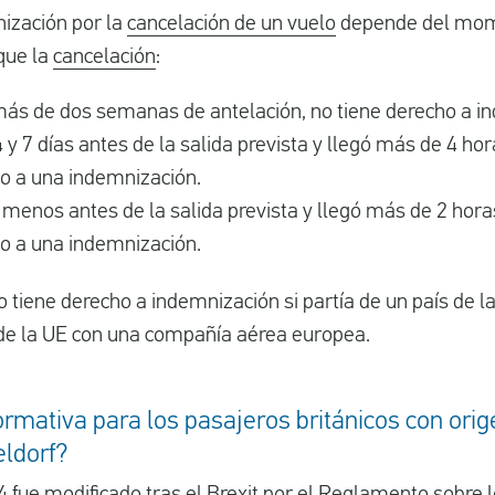
ización por la
cancelación de un vuelo
depende del mom
que la
cancelación
:
 más de dos semanas de antelación, no tiene derecho a i
4 y 7 días antes de la salida prevista y llegó más de 4 ho
ho a una indemnización.
 o menos antes de la salida prevista y llegó más de 2 hor
ho a una indemnización.
 tiene derecho a indemnización si partía de un país de 
s de la UE con una compañía aérea europea.
ormativa para los pasajeros británicos con orig
ldorf?
4
fue modificado tras el Brexit por el
Reglamento sobre l