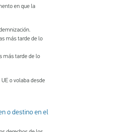
ento en que la
ndemnización.
ras más tarde de lo
as más tarde de lo
la UE o volaba desde
en o destino en el
os derechos de los