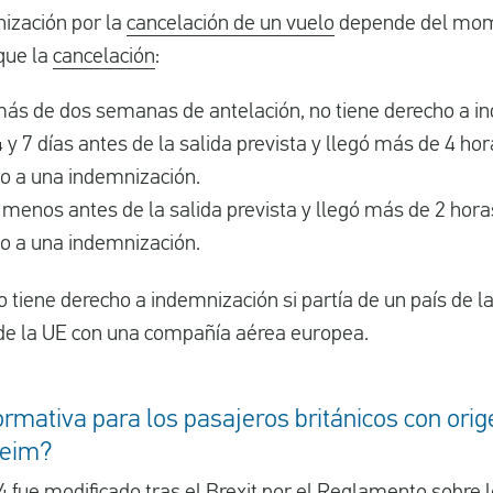
ización por la
cancelación de un vuelo
depende del mom
que la
cancelación
:
 más de dos semanas de antelación, no tiene derecho a i
4 y 7 días antes de la salida prevista y llegó más de 4 ho
ho a una indemnización.
 o menos antes de la salida prevista y llegó más de 2 hor
ho a una indemnización.
 tiene derecho a indemnización si partía de un país de 
s de la UE con una compañía aérea europea.
ormativa para los pasajeros británicos con orig
heim?
4
fue modificado tras el Brexit por el
Reglamento sobre l