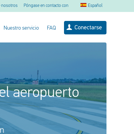
 nosotros
Póngase en contacto con
Español
Conectarse
Nuestro servicio
FAQ
 el aeropuerto
ón