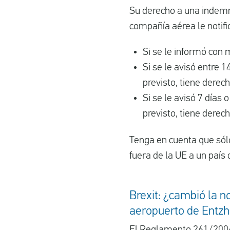
Su derecho a una indemn
compañía aérea le notifi
Si se le informó con
Si se le avisó entre 1
previsto, tiene derec
Si se le avisó 7 días
previsto, tiene derec
Tenga en cuenta que sólo
fuera de la UE a un paí
Brexit: ¿cambió la n
aeropuerto de Entz
El Reglamento
261/200