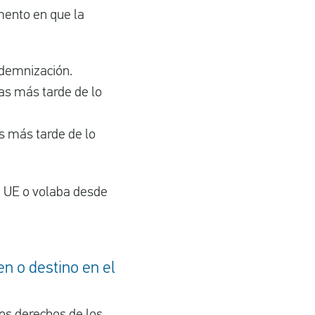
ento en que la
ndemnización.
ras más tarde de lo
as más tarde de lo
la UE o volaba desde
en o destino en el
os derechos de los