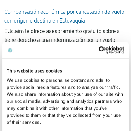
Compensación económica por cancelación de vuelo
con origen o destino en Eslovaquia
EUclaim le ofrece asesoramiento gratuito sobre si
tiene derecho a una indemnización por un vuelo
cancelado. Todo lo que necesitamos son los datos
de su vuelo. Introduzca su número de vuelo y la
fecha del vuelo cancelado y recibirá nuestro
This website uses cookies
asesoramiento inmediatamente. Si presenta su
We use cookies to personalise content and ads, to
reclamación a través de EUclaim, nos
provide social media features and to analyse our traffic.
encargaremos de todo el proceso de forma gratuita
We also share information about your use of our site with
our social media, advertising and analytics partners who
y nos aseguraremos de que obtenga lo que le
may combine it with other information that you’ve
corresponde.
provided to them or that they’ve collected from your use
of their services.
Compruebe su indemnización