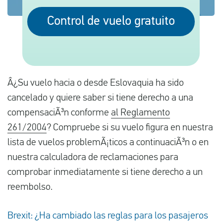
Control de vuelo gratuito
Español
Comprobar la compensación
Sobre nosotros
Â¿Su vuelo hacia o desde Eslovaquia ha sido
cancelado y quiere saber si tiene derecho a una
Póngase en contacto con
compensaciÃ³n conforme
al Reglamento
261/2004
? Compruebe si su vuelo figura en nuestra
lista de vuelos problemÃ¡ticos a continuaciÃ³n o en
nuestra calculadora de reclamaciones para
comprobar inmediatamente si tiene derecho a un
reembolso.
Brexit: ¿Ha cambiado las reglas para los pasajeros