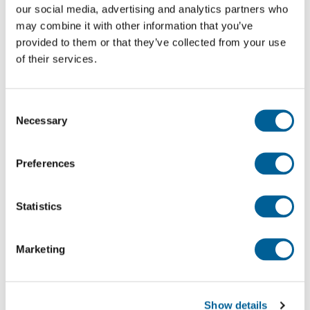
Compruebe su indemnización
our social media, advertising and analytics partners who
may combine it with other information that you’ve
provided to them or that they’ve collected from your use
Vuelos recientes desde y hacia los Países Bajos que
of their services.
han experimentado problemas
EUclaim analiza cada día alrededor de 13 millones
Consent
de informes sobre vuelos, noticias y condiciones
Necessary
Selection
meteorológicas. A partir de esta información,
elaboramos una lista actualizada de los vuelos
Preferences
cancelados y de los problemas que han sufrido. ¿Se
ha cancelado su vuelo? Consulte la lista para ver si
Statistics
su vuelo figura en ella.
Marketing
Vuelos recientes para los que los pasajeros pueden
presentar una reclamación:
Show details