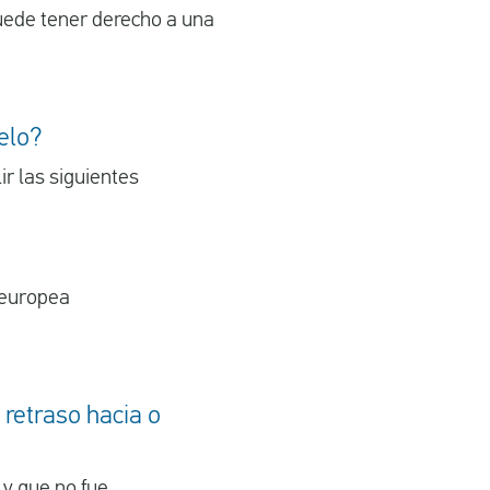
 puede tener derecho a una
elo?
r las siguientes
 europea
 retraso hacia o
" y que no fue