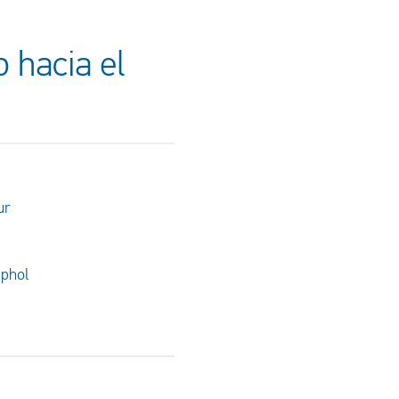
 hacia el
ur
iphol