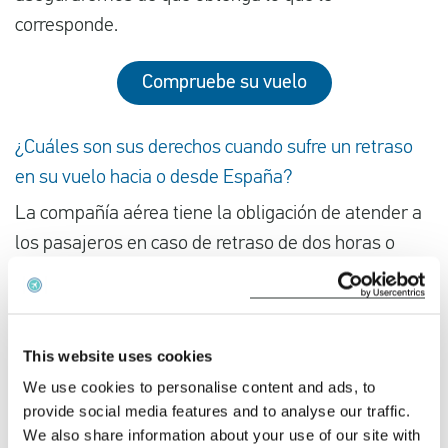
corresponde.
Compruebe su vuelo
¿Cuáles son sus derechos cuando sufre un retraso
en su vuelo hacia o desde España?
La compañía aérea tiene la obligación de atender a
los pasajeros en caso de retraso de dos horas o
más. Eso significa que la compañía aérea debe
ofrecerle comida y bebida y, si es necesario, un hotel
y transporte de ida y vuelta al alojamiento. Si la
This website uses cookies
compañía aérea no le ofrece ninguno de estos
We use cookies to personalise content and ads, to
servicios, puede organizarlos usted mismo.
provide social media features and to analyse our traffic.
Después, tiene derecho al reembolso de estos
We also share information about your use of our site with