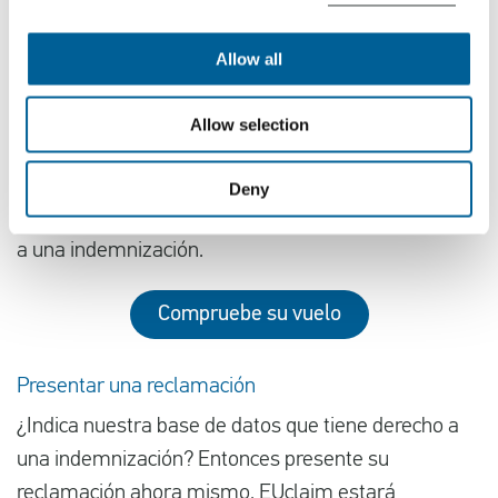
en los tribunales. ¡ EUclaim le ayuda a obtener una
indemnización por el
retraso
o la cancelación de su
Allow all
vuelo!
Allow selection
¿Voló hacia o desde España y se retrasó su vuelo?
¿Estuvo en un vuelo con retraso hacia o desde
Deny
España? Compruebe a continuación si tiene derecho
a una indemnización.
Compruebe su vuelo
Presentar una reclamación
¿Indica nuestra base de datos que tiene derecho a
una indemnización? Entonces presente su
reclamación ahora mismo. EUclaim estará