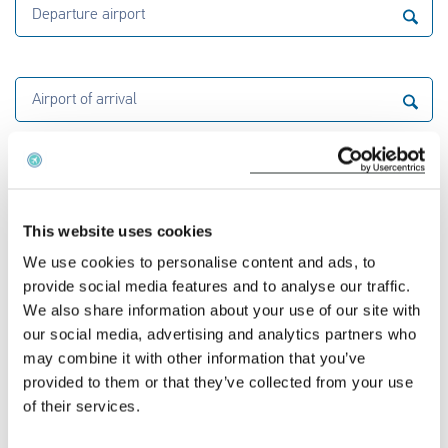
Departure airport
Airport of arrival
Calculate the distance
Comment obtenir une indemnisation pour un vol
This website uses cookies
retardé ?
We use cookies to personalise content and ads, to
provide social media features and to analyse our traffic.
Nous vous conseillons gratuitement pour savoir si
We also share information about your use of our site with
vous avez droit à une indemnisation pour votre vol
our social media, advertising and analytics partners who
annulé. Saisissez le numéro de votre vol et la date
may combine it with other information that you’ve
provided to them or that they’ve collected from your use
d'annulation dans le calculateur gratuit
of their services.
d'indemnités de vol et vous recevrez
immédiatement nos conseils.