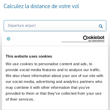
Calculez la distance de votre vol
Departure airport
Airport of arrival
This website uses cookies
Calculate the distance
We use cookies to personalise content and ads, to
provide social media features and to analyse our traffic.
We also share information about your use of our site with
Quel est le montant de l'indemnité que Norwegian
our social media, advertising and analytics partners who
Air International devra vous verser ?
may combine it with other information that you’ve
provided to them or that they’ve collected from your use
Si votre vol annulé est couvert par le règlement
of their services.
261/2004 et que vous avez droit à une
indemnisation, le montant de celle-ci est fonction de