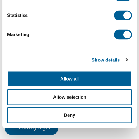
la base de ces informations, nous établissons une
liste actualisée des vols annulés et des problèmes
Statistics
qu'ils ont rencontrés. Votre vol a-t-il été annulé ?
Vérifiez si votre vol figure sur la liste.
Marketing
Vols Wizz Air récemment
annulés
Show details
W6 4040
Allow all
06-08-2026 at 22:20 hour
Allow selection
Madrid Barajas Intl. Airport
Belgrade Airport
Deny
This is my flight