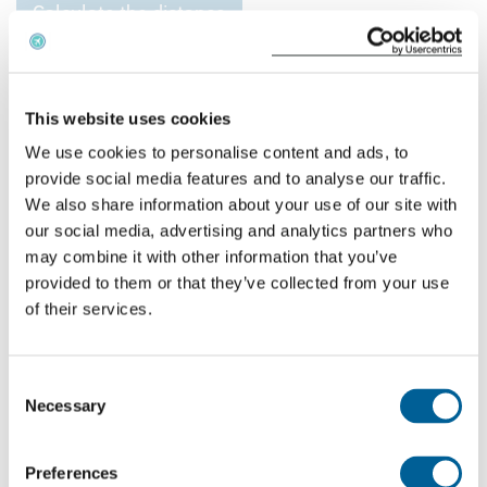
Calculate the distance
Quel est le montant de l'indemnité que Wizz Air
devra vous verser ?
This website uses cookies
We use cookies to personalise content and ads, to
Si votre vol annulé est couvert par le règlement
provide social media features and to analyse our traffic.
261/2004 et que vous avez droit à une
We also share information about your use of our site with
indemnisation, le montant de celle-ci est fonction de
our social media, advertising and analytics partners who
la distance de votre vol. Celle-ci est divisée en
may combine it with other information that you’ve
provided to them or that they’ve collected from your use
destinations européennes et non européennes.
of their services.
Vols récents avec Wizz Air ayant connu des
problèmes
Consent
Necessary
Selection
Chaque jour, EUclaim analyse environ 13 millions de
rapports sur les vols, les actualités et la météo. Sur
Preferences