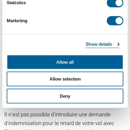
Statistics
Si vous prenez un vol à destination ou en
provenance d'un des pays suivants, vous
Marketing
pouvez déposer une demande d'indemnisation
à l'adresse
.
Show details
Les Pays-Bas
Allow all
Allemagne
Belgique
Allow selection
France
Espagne
Deny
Le Royaume-Uni
Il n'est pas possible d'introduire une demande
d'indemnisation pour le retard de votre vol avec