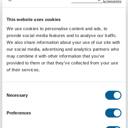
dessous si vous pouvez prétendre à une
indemnisation.
This website uses cookies
We use cookies to personalise content and ads, to
Demandez votre indemnisation
provide social media features and to analyse our traffic.
We also share information about your use of our site with
our social media, advertising and analytics partners who
Il est possible de faire une demande
may combine it with other information that you’ve
d'indemnisation auprès d'EUclaim à partir d'une
provided to them or that they’ve collected from your use
sélection de pays et de compagnies aériennes.
of their services.
Une procédure judiciaire est souvent nécessaire
pour obtenir votre indemnisation. EUclaim ne peut
Consent
pas traiter votre demande dans tous les pays. Si
Necessary
Selection
vous vérifiez votre vol, notre base de données vous
indiquera automatiquement si vous pouvez déposer
Preferences
une demande d'indemnisation.