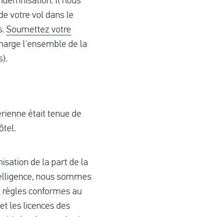
ndemnisation. Il nous
 de votre vol dans le
s.
Soumettez votre
harge l'ensemble de la
s).
érienne était tenue de
ôtel.
sation de la part de la
telligence, nous sommes
x règles conformes au
t les licences des