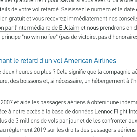
ller gratuitement pour savoir si vous avez droit à une i
étails de votre vol retardé. Saisissez le numéro et la date
tion gratuit et vous recevrez immédiatement nos conseil
 par l'intermédiaire de EUclaim
et nous prendrons en c
principe "no win no fee" (pas de victoire, pas d'honoraire
nant le retard d'un vol American Airlines
de deux heures ou plus ? Cela signifie que la compagnie a
ture, des boissons et, si nécessaire, un hébergement à l'h
2007 et aide les passagers aériens à obtenir une indemni
ce à notre accès à la base de données Lennoc Flight In
s de 3 millions de vols par jour et de les confronter au
au règlement 2019 sur les droits des passagers aériens e