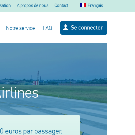
sation
A propos de nous
Contact
Français
Se connecter
Notre service
FAQ
irlines
00 euros par passager.