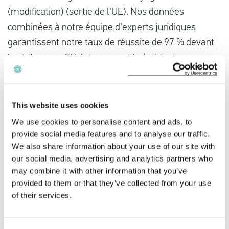
(modification) (sortie de l'UE). Nos données
combinées à notre équipe d'experts juridiques
garantissent notre taux de réussite de 97 % devant
les tribunaux. EUclaim vous aide à obtenir une
indemnisation pour le
retard
ou l'
annulation de
votre
vol
.
This website uses cookies
Votre vol Qatar Airways a-t-il été retardé ?
We use cookies to personalise content and ads, to
provide social media features and to analyse our traffic.
Vous avez voyagé avec Qatar Airways et votre vol a
We also share information about your use of our site with
été retardé ? Cliquez ci-dessous pour vérifier si vous
our social media, advertising and analytics partners who
avez droit à une indemnisation.
may combine it with other information that you’ve
provided to them or that they’ve collected from your use
of their services.
Demandez votre indemnisation