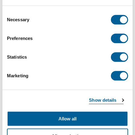
Consent
Demandez votre indemnisation
Necessary
Selection
Il est possible de faire une demande
Preferences
d'indemnisation auprès d'EUclaim à partir d'une
sélection de pays et de compagnies aériennes.
Statistics
Une procédure judiciaire est souvent nécessaire
pour obtenir votre indemnisation. EUclaim ne peut
Marketing
pas traiter votre demande dans tous les pays. Si
vous vérifiez votre vol, notre base de données vous
indiquera automatiquement si vous pouvez déposer
Show details
une demande d'indemnisation.
Allow all
Si vous prenez un vol à destination ou en