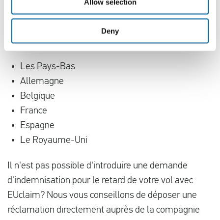
provenance d'un des pays suivants, vous
Allow selection
pouvez déposer une demande d'indemnisation
à l'adresse
Deny
.
Les Pays-Bas
Allemagne
Belgique
France
Espagne
Le Royaume-Uni
Il n'est pas possible d'introduire une demande
d'indemnisation pour le retard de votre vol avec
EUclaim? Nous vous conseillons de déposer une
réclamation directement auprès de la compagnie