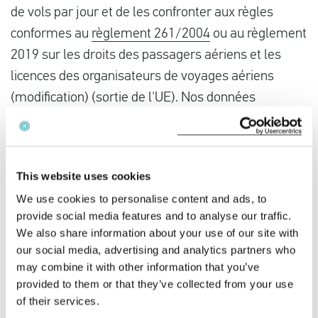
de vols par jour et de les confronter aux règles
conformes au
règlement 261/2004
ou au règlement
2019 sur les droits des passagers aériens et les
licences des organisateurs de voyages aériens
(modification) (sortie de l'UE). Nos données
combinées à notre équipe d'experts juridiques
garantissent notre taux de réussite de 97 % devant
les tribunaux. EUclaim vous aide à obtenir une
This website uses cookies
indemnisation pour le
retard
ou l'
annulation de
votre
We use cookies to personalise content and ads, to
vol
.
provide social media features and to analyse our traffic.
We also share information about your use of our site with
Votre vol SAS a-t-il été retardé ?
our social media, advertising and analytics partners who
may combine it with other information that you’ve
Vous avez voyagé avec SAS et votre vol a été
provided to them or that they’ve collected from your use
retardé ? Cliquez ci-dessous pour vérifier si vous
of their services.
avez droit à une indemnisation.