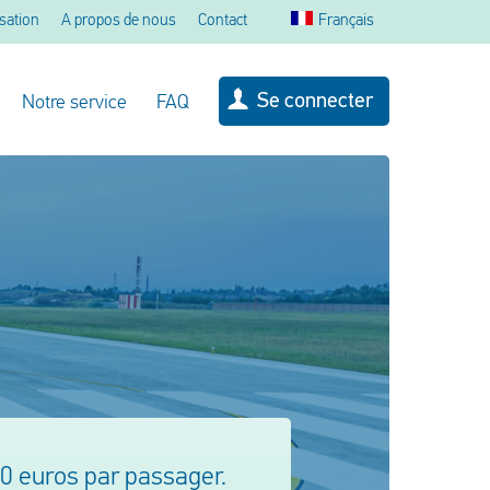
sation
A propos de nous
Contact
Français
Se connecter
Notre service
FAQ
00 euros par passager.