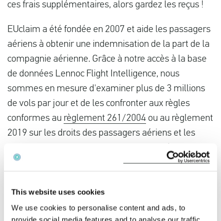
ces frais supplémentaires, alors gardez les reçus !
EUclaim a été fondée en 2007 et aide les passagers
aériens à obtenir une indemnisation de la part de la
compagnie aérienne. Grâce à notre accès à la base
de données Lennoc Flight Intelligence, nous
sommes en mesure d'examiner plus de 3 millions
de vols par jour et de les confronter aux règles
conformes au
règlement 261/2004
ou au règlement
2019 sur les droits des passagers aériens et les
licences des organisateurs de voyages aériens
(modification) (sortie de l'UE). Nos données
combinées à notre équipe d'experts juridiques
garantissent notre taux de réussite de 97 % devant
This website uses cookies
les tribunaux. EUclaim vous aide à obtenir une
We use cookies to personalise content and ads, to
provide social media features and to analyse our traffic.