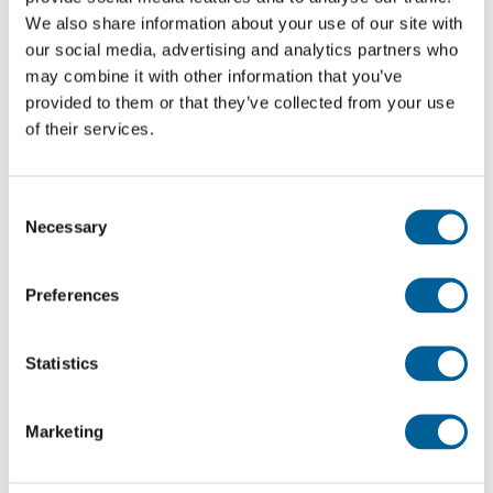
indemnisation pour le
retard
ou l'
annulation de
votre
We also share information about your use of our site with
vol
.
our social media, advertising and analytics partners who
may combine it with other information that you’ve
Votre vol Thomas Cook Airlines UK a-t-il été retardé
provided to them or that they’ve collected from your use
of their services.
?
Vous avez voyagé avec Thomas Cook Airlines UK et
votre vol a été retardé ? Cliquez ci-dessous pour
Consent
Necessary
Selection
savoir si vous pouvez prétendre à une
indemnisation.
Preferences
Demandez votre indemnisation
Statistics
Il est possible de faire une demande
Marketing
d'indemnisation auprès d'EUclaim à partir d'une
sélection de pays et de compagnies aériennes.