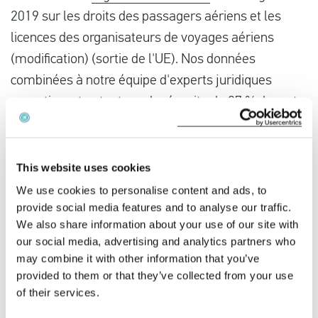
2019 sur les droits des passagers aériens et les
licences des organisateurs de voyages aériens
(modification) (sortie de l'UE). Nos données
combinées à notre équipe d'experts juridiques
garantissent notre taux de réussite de 97 % devant
les tribunaux. EUclaim vous aide à obtenir une
indemnisation pour le
retard
ou l'
annulation de
votre
vol
.
This website uses cookies
We use cookies to personalise content and ads, to
Votre vol TUI Airlines Nederland a-t-il été retardé ?
provide social media features and to analyse our traffic.
We also share information about your use of our site with
Vous avez voyagé avec TUI Airlines Nederland et
our social media, advertising and analytics partners who
votre vol a été retardé ? Cliquez ci-dessous pour
may combine it with other information that you’ve
vérifier si vous avez droit à une indemnisation.
provided to them or that they’ve collected from your use
of their services.
Demandez votre indemnisation