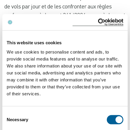
de vols par jour et de les confronter aux règles
conformes au
règlement 261/2004
ou au règlement
2019 sur les droits des passagers aériens et les
licences des organisateurs de voyages aériens
(modification) (sortie de l'UE). Nos données
This website uses cookies
combinées à notre équipe d'experts juridiques
We use cookies to personalise content and ads, to
provide social media features and to analyse our traffic.
garantissent notre taux de réussite de 97 % devant
We also share information about your use of our site with
les tribunaux. EUclaim vous aide à obtenir une
our social media, advertising and analytics partners who
indemnisation pour le
retard
ou l'
annulation de
votre
may combine it with other information that you’ve
vol
.
provided to them or that they’ve collected from your use
of their services.
Votre vol Eastern Airways a été retardé ?
Vous avez voyagé avec Eastern Airways et votre vol
Consent
Necessary
Selection
a été retardé ? Cliquez ci-dessous pour vérifier si