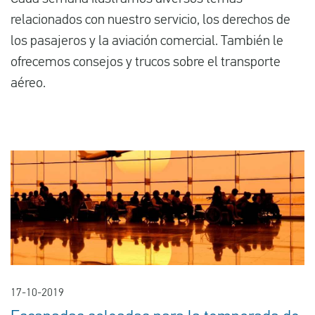
relacionados con nuestro servicio, los derechos de
los pasajeros y la aviación comercial. También le
Español
ofrecemos consejos y trucos sobre el transporte
aéreo.
Comprobar la compensación
Sobre nosotros
Póngase en contacto con
17-10-2019