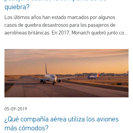
quiebra?
Los últimos años han estado marcados por algunos
casos de quiebra desastrosos para los pasajeros de
aerolíneas británicas. En 2017, Monarch quebró junto con
Air Berlin y Niki Air. En 2018, Small Planet Airlines, Azur
Air Germany y Primera Air también quebraron. Desde
principios de 2019, Germania, FlyBMI y WOW Air se
declararon en quiebra. Más recientemente, una de las
mayores agencias de viajes del mundo, Thomas Cook,
también se declaró en quiebra, dejando a más de 600.000
veraneantes varados en todo el mundo. ¿Cuáles son sus
derechos cuando una compañía aérea quiebra y a qué
organización puede acudir en busca de ayuda?
05-09-2019
¿Qué compañía aérea utiliza los aviones
más cómodos?