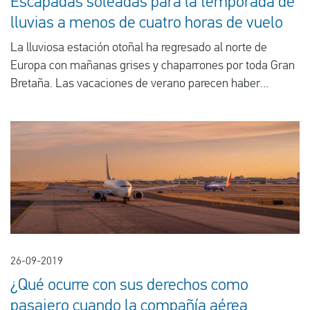
Escapadas soleadas para la temporada de
lluvias a menos de cuatro horas de vuelo
La lluviosa estación otoñal ha regresado al norte de
Europa con mañanas grises y chaparrones por toda Gran
Bretaña. Las vacaciones de verano parecen haber
quedado atrás y añoramos los días llenos de sol, vitamina
marina y largas noches estivales. Si tiene tiempo para
una escapada soleada este otoño, hemos hecho una lista
de tres escapadas que garantizan un clima agradable a la
vez que se encuentran a menos de cuatro horas en avión.
26-09-2019
¿Qué ocurre con sus derechos como
pasajero cuando la compañía aérea