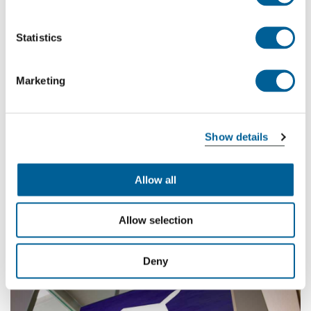
las cinco ciudades más adecuadas para visitar en verano.
Statistics
Marketing
20-06-2019
Show details
Los aeropuertos más asombrosos del
mundo
Allow all
Algunos aeropuertos son un destino por sí mismos.
Llaman la atención por su arquitectura única, su diseño
Allow selection
impecable o sus instalaciones que van mucho más allá
que la fábrica de chocolate de Charlie en creatividad.
Deny
Hemos enumerado los aeropuertos más icónicos del
mundo para que los vea.