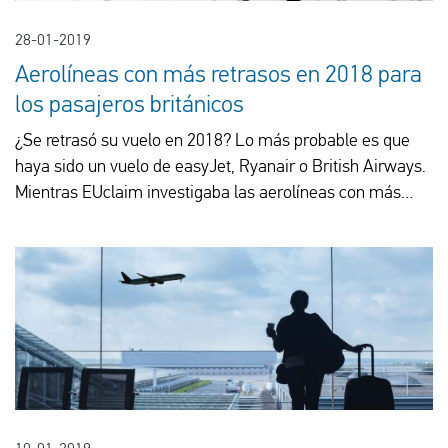
28-01-2019
Aerolíneas con más retrasos en 2018 para
los pasajeros británicos
¿Se retrasó su vuelo en 2018? Lo más probable es que
haya sido un vuelo de easyJet, Ryanair o British Airways.
Mientras EUclaim investigaba las aerolíneas con más
retrasos de 2018 para los pasajeros británicos, algunas
aerolíneas mostraron retrasos prolongados en sus vuelos
con más frecuencia que otras. Algunas rutas aéreas
también sufrieron retrasos en sus vuelos con mayor
frecuencia. EUclaim comparó 2017 frente a 2018 y le
ofrece toda la información.