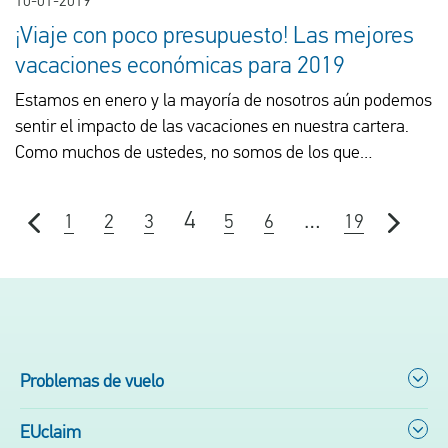
10-01-2019
¡Viaje con poco presupuesto! Las mejores
vacaciones económicas para 2019
Estamos en enero y la mayoría de nosotros aún podemos
sentir el impacto de las vacaciones en nuestra cartera.
Como muchos de ustedes, no somos de los que
posponen sus viajes por restricciones presupuestarias. Un
nuevo año es para explorar, viajar y ver más mundo. Por
4
…
1
2
3
5
6
19
esa razón, hemos enumerado cinco destinos para una
escapada de fin de semana largo, y los hemos
emparejado con vuelos y alojamientos baratos ¡para que
se adapten perfectamente a unas vacaciones
económicas!
Problemas de vuelo
EUclaim