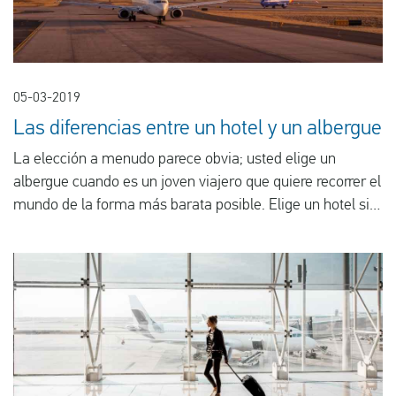
05-03-2019
Las diferencias entre un hotel y un albergue
La elección a menudo parece obvia; usted elige un
albergue cuando es un joven viajero que quiere recorrer el
mundo de la forma más barata posible. Elige un hotel si
desea un poco más de servicio, comodidad y privacidad y
cuando puede permitirse gastar un poco más en
alojamiento. A veces las opciones no son tan sencillas en
el siempre cambiante mundo de los viajes. Por suerte,
estamos aquí para ayudarle. Para comparar la relación
calidad/precio de los albergues y hoteles de Europa,
hemos investigado las ofertas de algunas ciudades
europeas populares.