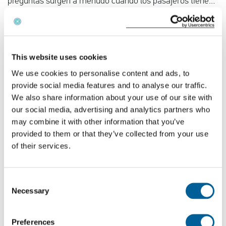
preguntas surgen a menudo cuando los pasajeros tienen
que despegar durante una fuerte tormenta eléctrica o
cuando los rayos les rodean en el aire.
This website uses cookies
We use cookies to personalise content and ads, to
provide social media features and to analyse our traffic.
We also share information about your use of our site with
our social media, advertising and analytics partners who
may combine it with other information that you’ve
03-07-2019
provided to them or that they’ve collected from your use
of their services.
Los mejores viajes urbanos para el verano
Cuando se visita una ciudad en verano hay que tener en
cuenta el clima cálido. ¿No es usted de los que disfrutan
Consent
Necessary
de unas largas vacaciones en la playa y prefiere explorar
Selection
una nueva ciudad europea que no sea abrasadoramente
calurosa en verano? EUclaim ha elaborado una lista de
Preferences