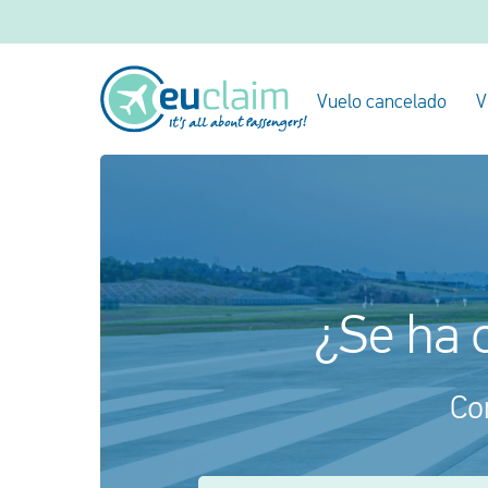
Vuelo cancelado
V
¿Se ha 
Co