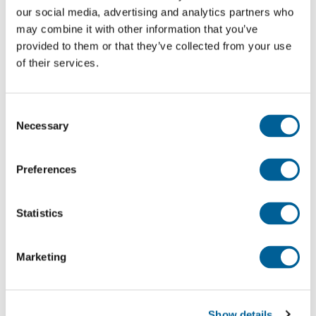
our social media, advertising and analytics partners who
may combine it with other information that you’ve
provided to them or that they’ve collected from your use
of their services.
Consent
Necessary
Selection
Preferences
Dentro de la UE:
250 euros de indemnización por un vuelo
Statistics
cancelado de hasta 1.500 km
Compensación de 400 euros por un vuelo
Marketing
cancelado entre 1500 y 3500 km
Para destinos de vuelo fuera de la UE tiene derecho
Show details