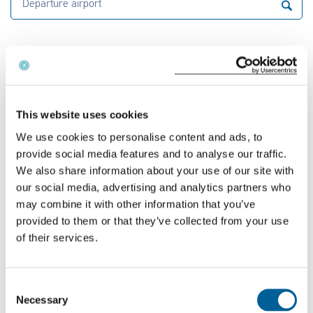
Departure airport
Airport of arrival
Calculate the distance
This website uses cookies
We use cookies to personalise content and ads, to
¿Qué indemnización tendrá que pagarle Air Malta?
provide social media features and to analyse our traffic.
We also share information about your use of our site with
Si su vuelo cancelado está cubierto por el
our social media, advertising and analytics partners who
Reglamento 261/2004 y tiene derecho a una
may combine it with other information that you’ve
indemnización, el importe de la indemnización se
provided to them or that they’ve collected from your use
of their services.
basa en la distancia de su vuelo. Ésta se divide en
destinos comunitarios y no comunitarios.
Consent
Necessary
Selection
Vuelos recientes con Air Malta que experimentaron