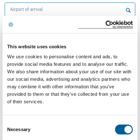
Airport of arrival
Calculate the distance
This website uses cookies
¿Qué indemnización tendrá que pagarle Smart
We use cookies to personalise content and ads, to
Wings?
provide social media features and to analyse our traffic.
Si su vuelo cancelado está cubierto por el
We also share information about your use of our site with
our social media, advertising and analytics partners who
Reglamento 261/2004 y tiene derecho a una
may combine it with other information that you’ve
indemnización, el importe de la indemnización se
provided to them or that they’ve collected from your use
basa en la distancia de su vuelo. Ésta se divide en
of their services.
destinos comunitarios y no comunitarios.
Consent
Vuelos recientes con Smart Wings que
Necessary
Selection
experimentaron problemas