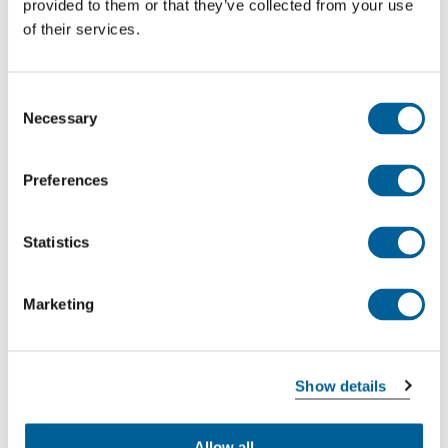
provided to them or that they’ve collected from your use
of their services.
Consent
Necessary
Selection
Preferences
Dentro de la UE:
Statistics
250 euros de indemnización por un vuelo
cancelado de hasta 1.500 km
Marketing
Compensación de 400 euros por un vuelo
cancelado entre 1500 y 3500 km
Show details
Para destinos de vuelo fuera de la UE tiene derecho
a:
Allow all