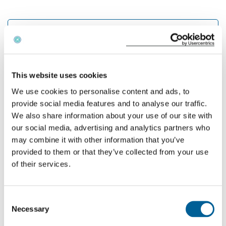
Airport of arrival
Calculate the distance
This website uses cookies
We use cookies to personalise content and ads, to
¿Qué indemnización tendrá que pagarle El Al?
provide social media features and to analyse our traffic.
Si su vuelo cancelado está cubierto por el
We also share information about your use of our site with
our social media, advertising and analytics partners who
Reglamento 261/2004 y tiene derecho a una
may combine it with other information that you’ve
indemnización, el importe de la indemnización se
provided to them or that they’ve collected from your use
basa en la distancia de su vuelo. Ésta se divide en
of their services.
destinos comunitarios y no comunitarios.
Consent
Vuelos recientes con El Al que experimentaron
Necessary
Selection
problemas