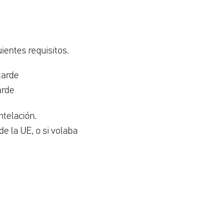
ientes requisitos.
tarde
arde
telación.
e la UE, o si volaba