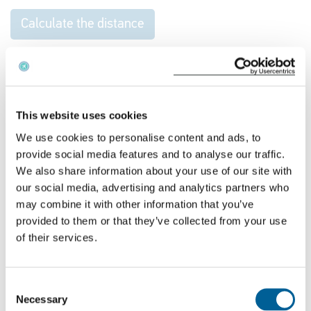
Calculate the distance
¿Cómo obtener una indemnización por el retraso de
un vuelo?
Le asesoramos gratuitamente sobre si tiene
This website uses cookies
derecho a una indemnización por su vuelo
We use cookies to personalise content and ads, to
provide social media features and to analyse our traffic.
cancelado. Introduzca el número de su vuelo y la
We also share information about your use of our site with
fecha de cancelación en la calculadora gratuita de
our social media, advertising and analytics partners who
indemnización por vuelo y recibirá nuestro
may combine it with other information that you’ve
asesoramiento de inmediato.
provided to them or that they’ve collected from your use
of their services.
Compruebe su indemnización
Consent
Necessary
Selection
Vuelos recientes con Ryanair que experimentaron