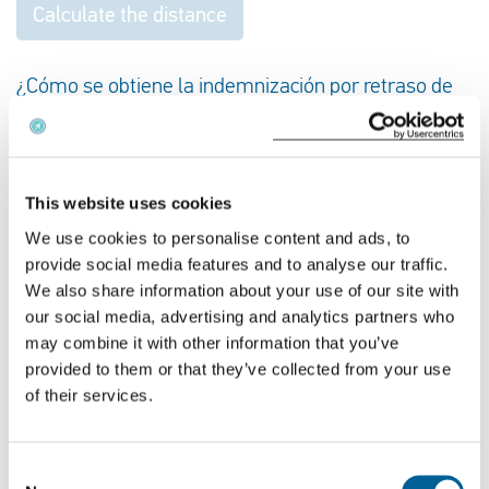
Calculate the distance
¿Cómo se obtiene la indemnización por retraso de
vuelo?
EUclaim le ofrece asesoramiento gratuito sobre sus
derechos a indemnización en caso de cancelación de
This website uses cookies
un vuelo. Sólo necesitamos los datos de su vuelo.
We use cookies to personalise content and ads, to
Introduzca el número y la fecha de su vuelo y le
provide social media features and to analyse our traffic.
asesoraremos inmediatamente sobre sus derechos.
We also share information about your use of our site with
our social media, advertising and analytics partners who
Presente su reclamación a través de EUclaim y
may combine it with other information that you’ve
nosotros nos encargaremos de todo el proceso sin
provided to them or that they’ve collected from your use
gastos.
of their services.
Compruebe su indemnización
Consent