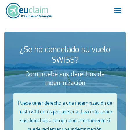
.
Vuelo cancelado
¿Se ha cancelado su vuelo
Vuelo retrasado
SWISS?
Conexión perdida
Compruebe sus derechos de
Embarque denegado
indemnización
Nuestro servicio
Puede tener derecho a una indemnización de
FAQ
hasta 600 euros por persona. Lea más sobre
sus derechos o compruebe directamente si
Conectarse
puede reclamar una indemnización.