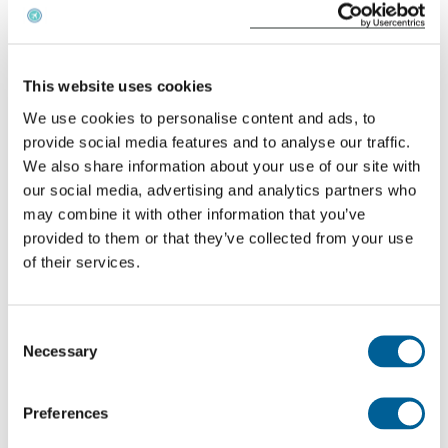
(salida de la UE) de 2019. Nuestros datos,
combinados con nuestro equipo de expertos
jurídicos, garantizan nuestra tasa de éxito del 97%
This website uses cookies
en los tribunales. EUclaim le ayuda a obtener una
We use cookies to personalise content and ads, to
provide social media features and to analyse our traffic.
indemnización por el
retraso
o la
cancelación de
su
We also share information about your use of our site with
vuelo.
our social media, advertising and analytics partners who
may combine it with other information that you’ve
¿Voló con Vueling Airlines y se retrasó su vuelo?
provided to them or that they’ve collected from your use
of their services.
¿Estaba usted en un vuelo retrasado de Vueling
Airlines. Compruebe a continuación si tiene derecho
a una indemnización.
Consent
Necessary
Selection
Reclame su indemnización
Preferences