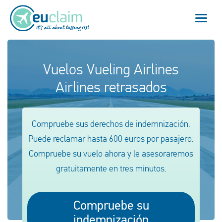
Vuelo cancelado
Vuelos Vueling Airlines
Airlines retrasados
Vuelo retrasado
Conexión perdida
Compruebe sus derechos de indemnización.
Embarque denegado
Puede reclamar hasta 600 euros por pasajero.
Compruebe su vuelo ahora y le asesoraremos
Nuestro servicio
gratuitamente en tres minutos.
FAQ
Compruebe su
Conectarse
indemnización