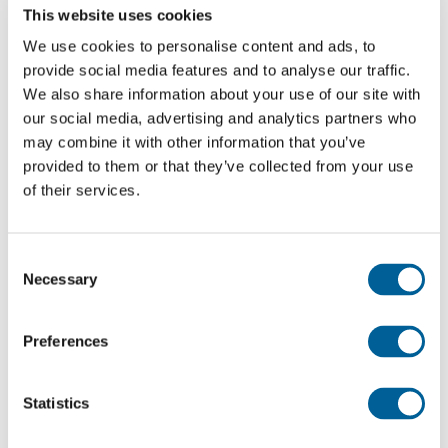
This website uses cookies
RSC 830
We use cookies to personalise content and ads, to
provide social media features and to analyse our traffic.
05-08-2026 at 16:30 hour
We also share information about your use of our site with
Tenerife Sur Airport
our social media, advertising and analytics partners who
may combine it with other information that you’ve
Gran Canaria Airport
provided to them or that they’ve collected from your use
of their services.
This was my flight
Consent
FR 349
Necessary
Selection
04-08-2026 at 20:00 hour
Preferences
Tenerife Sur Airport
Milan Malpensa Airport
Statistics
This was my flight