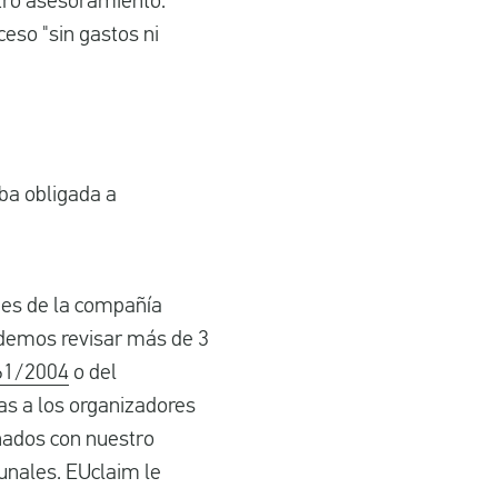
stro asesoramiento.
eso "sin gastos ni
ba obligada a
nes de la compañía
podemos revisar más de 3
61/2004
o del
as a los organizadores
inados con nuestro
bunales. EUclaim le