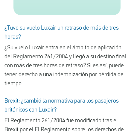
Español
¿Tuvo su vuelo Luxair un retraso de más de tres
Comprobar la compensación
horas?
¿Su vuelo Luxair entra en el ámbito de aplicación
Sobre nosotros
del Reglamento 261/2004
y llegó a su destino final
Póngase en contacto con
con más de tres horas de retraso? Si es así, puede
tener derecho a una indemnización por pérdida de
tiempo.
Brexit: ¿cambió la normativa para los pasajeros
británicos con Luxair?
El Reglamento
261/2004
fue modificado tras el
Brexit por el
El Reglamento sobre los derechos de