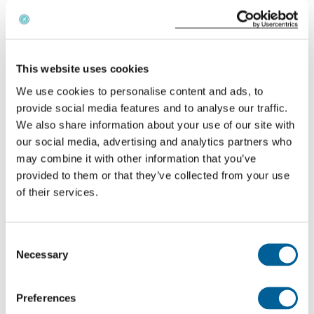
organizadores de viajes aéreos (modificación)
(salida de la UE) de 2019. Nuestros datos,
combinados con nuestro equipo de expertos
This website uses cookies
jurídicos, garantizan nuestra tasa de éxito del 97%
We use cookies to personalise content and ads, to
en los tribunales. EUclaim le ayuda a obtener una
provide social media features and to analyse our traffic.
indemnización por el
retraso
o la
cancelación de
su
We also share information about your use of our site with
vuelo.
our social media, advertising and analytics partners who
may combine it with other information that you’ve
provided to them or that they’ve collected from your use
¿Se retrasó su vuelo Luxair?
of their services.
¿Voló con Luxair y su vuelo se retrasó? Haga clic a
continuación para comprobar si tiene derecho a una
Consent
indemnización.
Necessary
Selection
Reclame su indemnización
Preferences