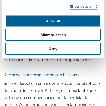
Alemania
Show details
Bélgica
Francia
Allow all
España
El Reino Unido
Allow selection
¿No es posible reclamar el retraso de su vuelo con
Deny
EUclaim? Le aconsejamos que presente la
reclamación directamente a la compañía aérea.
Reclame su indemnización con EUclaim
Si tiene derecho a una indemnización por el
retraso
del vuelo
de Discover Airlines, es importante que
reclame una compensación por la pérdida de
tiempo. ¡Si podemos apoyar las reclamaciones de