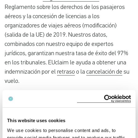
Reglamento sobre los derechos de los pasajeros
aéreos y la concesión de licencias a los
organizadores de viajes aéreos (modificación)
(salida de la UE) de 2019. Nuestros datos,
combinados con nuestro equipo de expertos
jurídicos, garantizan nuestra tasa de éxito del 97%
en los tribunales. EUclaim le ayuda a obtener una
indemnización por el
retraso
o la
cancelación de
su
vuelo.
¿Voló con Discover Airlines y se retrasó su vuelo?
¿Estaba usted en un vuelo retrasado de Discover
Airlines . Compruebe a continuación si tiene derecho
This website uses cookies
a una indemnización.
We use cookies to personalise content and ads, to
provide social media features and to analyse our traffic.