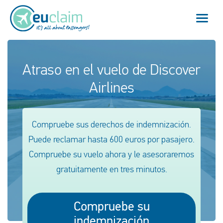
Vuelo cancelado
Atraso en el vuelo de Discover
Airlines
Vuelo retrasado
Conexión perdida
Compruebe sus derechos de indemnización.
Embarque denegado
Puede reclamar hasta 600 euros por pasajero.
Compruebe su vuelo ahora y le asesoraremos
Nuestro servicio
gratuitamente en tres minutos.
FAQ
Compruebe su
Conectarse
indemnización