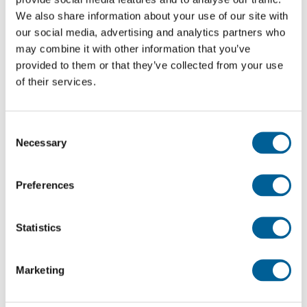
We also share information about your use of our site with
Reclame su indemnización
our social media, advertising and analytics partners who
may combine it with other information that you’ve
Reclamar con EUclaim es posible desde una
provided to them or that they’ve collected from your use
of their services.
selección de países y compañías aéreas
A menudo son necesarios procedimientos judiciales
para obtener su indemnización. EUclaim no puede
Consent
Necessary
Selection
tramitar su reclamación en todos los países. Si
comprueba su vuelo, nuestra base de datos le
Preferences
indicará automáticamente si puede presentar una
reclamación.
Statistics
Si vuela hacia o desde uno de los siguientes
países, puede presentar una reclamación
Marketing
Países Bajos