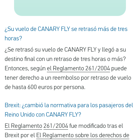
Español
¿Su vuelo de CANARY FLY se retrasó más de tres
Comprobar la compensación
horas?
¿Se retrasó su vuelo de CANARY FLY y llegó a su
Sobre nosotros
destino final con un retraso de tres horas o más?
Póngase en contacto con
Entonces, según
el Reglamento 261/2004
puede
tener derecho a un reembolso por retraso de vuelo
de hasta 600 euros por persona.
Brexit: ¿cambió la normativa para los pasajeros del
Reino Unido con CANARY FLY?
El Reglamento
261/2004
fue modificado tras el
Brexit por el
El Reglamento sobre los derechos de