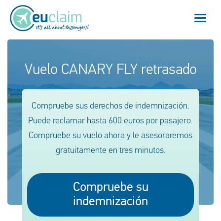
Vuelo cancelado
Vuelo CANARY FLY retrasado
Vuelo retrasado
Compruebe sus derechos de indemnización.
Conexión perdida
Puede reclamar hasta 600 euros por pasajero.
Compruebe su vuelo ahora y le asesoraremos
Embarque denegado
gratuitamente en tres minutos.
Nuestro servicio
Compruebe su
FAQ
indemnización
Conectarse