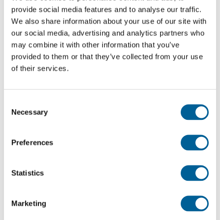
provide social media features and to analyse our traffic.
¿Estaba usted en un vuelo retrasado de CANARY
We also share information about your use of our site with
FLY . Compruebe a continuación si tiene derecho a
our social media, advertising and analytics partners who
una indemnización.
may combine it with other information that you’ve
provided to them or that they’ve collected from your use
Reclame su indemnización
of their services.
Reclamar con EUclaim es posible desde una
Consent
Necessary
Selection
selección de países y compañías aéreas
A menudo son necesarios procedimientos judiciales
Preferences
para obtener su indemnización. EUclaim no puede
tramitar su reclamación en todos los países. Si
Statistics
comprueba su vuelo, nuestra base de datos le
indicará automáticamente si puede presentar una
Marketing
reclamación.