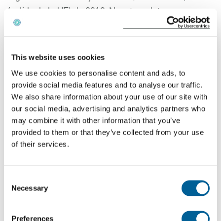
(salida de la UE) de 2019. Nuestros datos,
combinados con nuestro equipo de expertos
jurídicos, garantizan nuestra tasa de éxito del 97%
en los tribunales. EUclaim le ayuda a obtener una
This website uses cookies
indemnización por el
retraso
o la
cancelación de
su
We use cookies to personalise content and ads, to
provide social media features and to analyse our traffic.
vuelo.
We also share information about your use of our site with
our social media, advertising and analytics partners who
¿Se retrasó su vuelo de Norwegian Air
may combine it with other information that you’ve
International?
provided to them or that they’ve collected from your use
of their services.
¿Voló con Norwegian Air International y se retrasó
su vuelo? Haga clic a continuación para comprobar
si tiene derecho a una indemnización.
Consent
Necessary
Selection
Reclame su indemnización
Preferences