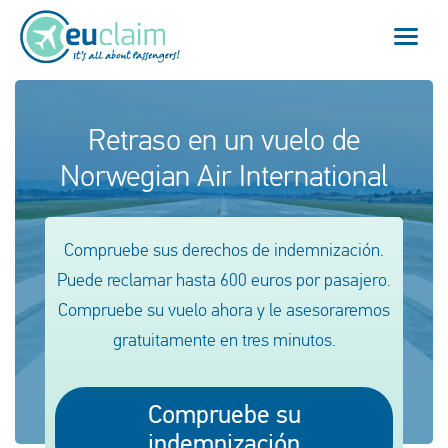
Vuelo cancelado
Retraso en un vuelo de
Norwegian Air International
Vuelo retrasado
Conexión perdida
Compruebe sus derechos de indemnización.
Embarque denegado
Puede reclamar hasta 600 euros por pasajero.
Compruebe su vuelo ahora y le asesoraremos
Nuestro servicio
gratuitamente en tres minutos.
FAQ
Compruebe su
Conectarse
indemnización