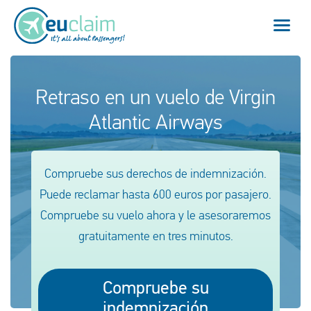
Vuelo cancelado
Retraso en un vuelo de Virgin
Atlantic Airways
Vuelo retrasado
Conexión perdida
Compruebe sus derechos de indemnización.
Embarque denegado
Puede reclamar hasta 600 euros por pasajero.
Compruebe su vuelo ahora y le asesoraremos
Nuestro servicio
gratuitamente en tres minutos.
FAQ
Compruebe su
Conectarse
indemnización