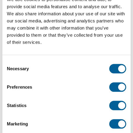
provide social media features and to analyse our traffic.
¿Estaba usted en un vuelo retrasado de Virgin
We also share information about your use of our site with
Atlantic Airways . Compruebe a continuación si tiene
our social media, advertising and analytics partners who
derecho a una indemnización.
may combine it with other information that you’ve
provided to them or that they’ve collected from your use
of their services.
Reclame su indemnización
Reclamar con EUclaim es posible desde una
Consent
Necessary
Selection
selección de países y compañías aéreas
A menudo son necesarios procedimientos judiciales
Preferences
para obtener su indemnización. EUclaim no puede
tramitar su reclamación en todos los países. Si
Statistics
comprueba su vuelo, nuestra base de datos le
indicará automáticamente si puede presentar una
Marketing
reclamación.