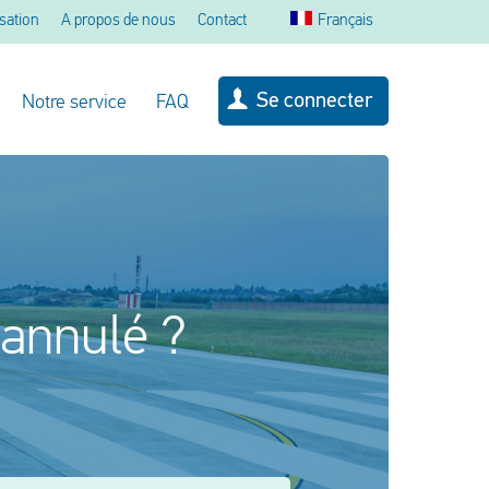
sation
A propos de nous
Contact
Français
Se connecter
Notre service
FAQ
 annulé ?