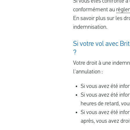
Si vous êtes confronté à
conformément au
règle
En savoir plus sur les dr
indemnisation.
Si votre vol avec Br
?
Votre droit à une indemn
l'annulation :
Si vous avez été info
Si vous avez été info
heures de retard, vou
Si vous avez été info
après, vous avez droi