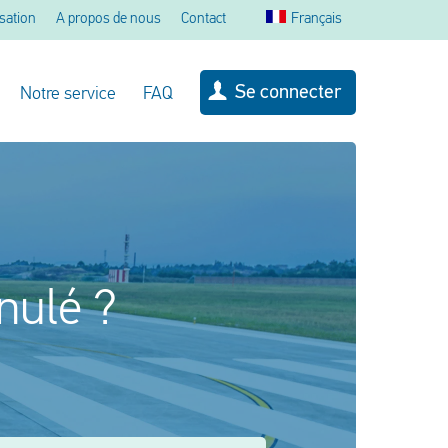
sation
A propos de nous
Contact
Français
Se connecter
Notre service
FAQ
nnulé ?