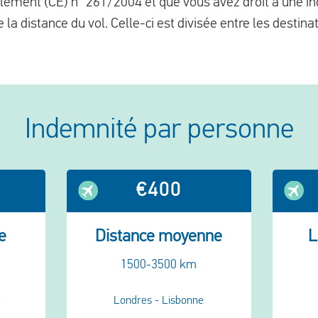
èglement (CE) n° 261/2004 et que vous avez droit à une i
e la distance du vol. Celle-ci est divisée entre les destinat
Indemnité
par personne
€400
e
Distance moyenne
L
1500-3500 km
e
Londres - Lisbonne