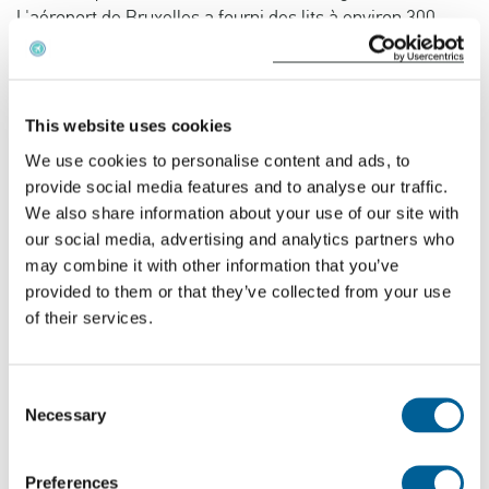
L'aéroport de Bruxelles a fourni des lits à environ 300
personnes, car de nombreux passagers n'ont pas eu
d'autre choix que de passer la nuit sur place.
This website uses cookies
Aviapartner est toujours en grève
We use cookies to personalise content and ads, to
Le syndicat indique qu'Aviapartner poursuivra la grève
provide social media features and to analyse our traffic.
jusqu'à mardi. Après avoir discuté avec la direction
We also share information about your use of our site with
dimanche, celle-ci n'est pas parvenue à un accord.
our social media, advertising and analytics partners who
Cependant, les discussions entre le syndicat et la direction
may combine it with other information that you’ve
ont repris lundi. Par ailleurs, la grève a entraîné
provided to them or that they’ve collected from your use
l'annulation d'environ 150 vols dimanche, affectant 29
of their services.
compagnies aériennes.
Ryanair
et
KLM
font partie des
compagnies touchées. À l'aéroport de Bruxelles, c'est le
Consent
chaos en ce qui concerne les bagages laissés sur place.
Necessary
Selection
L'aéroport conseille aux passagers de ne voyager qu'avec
un bagage à main. Pour de nombreux vacanciers, la grève
intervient en plein milieu des vacances d'automne.
Preferences