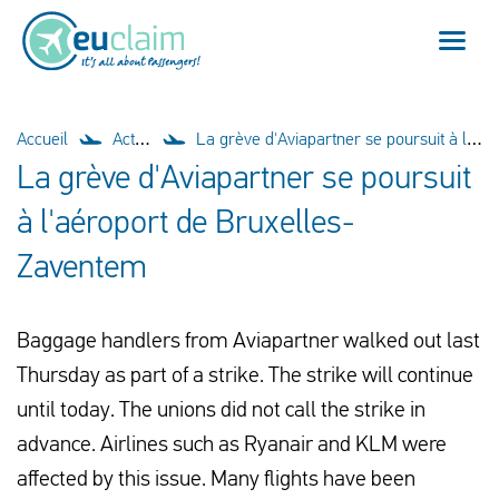
Vol annulé
Accueil
Actualités
La grève d'Aviapartner se poursuit à l'aéroport de Bruxelles-Zaventem
La grève d'Aviapartner se poursuit
Vol retardé
à l'aéroport de Bruxelles-
Connexion manquée
Zaventem
Refus d'embarquement
Baggage handlers from Aviapartner walked out last
Notre service
Thursday as part of a strike. The strike will continue
until today. The unions did not call the strike in
FAQ
advance. Airlines such as Ryanair and KLM were
affected by this issue. Many flights have been
Se connecter