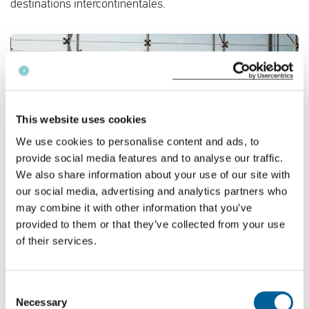
destinations intercontinentales.
Français
Contrôler la compensation
A propos de nous
This website uses cookies
Contact
We use cookies to personalise content and ads, to
provide social media features and to analyse our traffic.
We also share information about your use of our site with
our social media, advertising and analytics partners who
may combine it with other information that you’ve
provided to them or that they’ve collected from your use
Plus de destinations grâce à de nouvelles
of their services.
collaborations pour les passagers d'easyJet
Lors du lancement de l'initiative "Worldwide by easyJet",
Consent
la compagnie aérienne britannique à bas prix a mis en
Necessary
Selection