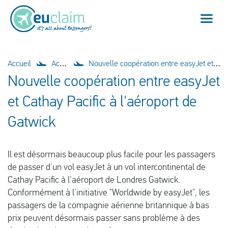
Vol annulé
Accueil
Actualités
Nouvelle coopération entre easyJet et Cathay Pacific à l'aéroport de Gatwick
Nouvelle coopération entre easyJet
Vol retardé
et Cathay Pacific à l'aéroport de
Connexion manquée
Gatwick
Refus d'embarquement
Il est désormais beaucoup plus facile pour les passagers
Notre service
de passer d'un vol easyJet à un vol intercontinental de
Cathay Pacific à l'aéroport de Londres Gatwick.
FAQ
Conformément à l'initiative "Worldwide by easyJet", les
passagers de la compagnie aérienne britannique à bas
prix peuvent désormais passer sans problème à des
Se connecter