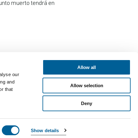
punto muerto tendrá en
Allow all
alyse our
Póngase en contacto con
ing and
Allow selection
EUclaim bv
r that
Vossenstraat 6
Deny
6811 JL Arnhem
customercare@euclaim.com
¿Preguntas?
Chat en
Show details