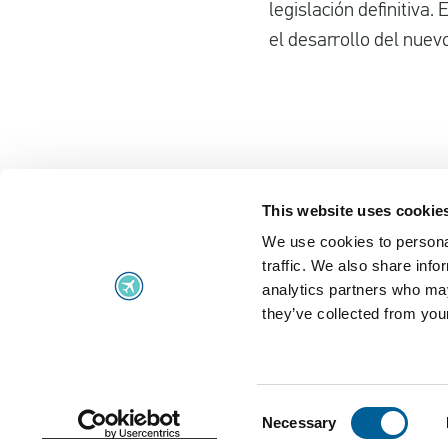
legislación definitiva
el desarrollo del nuev
This website uses cookie
We use cookies to personal
Problemas de vuelo
traffic. We also share info
Problemas de vuelo
UK Air Passe
analytics partners who may
they’ve collected from your
Vuelo retrasado
Reglamento 
Conexión de vuelo perdida
Circunstancia
Embarque denegado
Preguntas fr
Consent
Necessary
Selection
Términos
Cookies
Política de privacidad
Aviso