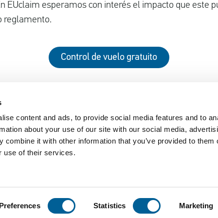
. En EUclaim esperamos con interés el impacto que este 
o reglamento.
Control de vuelo gratuito
s
ise content and ads, to provide social media features and to an
EUclaim
rmation about your use of our site with our social media, advertis
nger Rights 2019
Acerca de EUclaim
 combine it with other information that you’ve provided to them o
 use of their services.
261/2004
Noticias
s extraordinarias
Blog
ecuentes
Pulse
Preferences
Statistics
Marketing
 legal