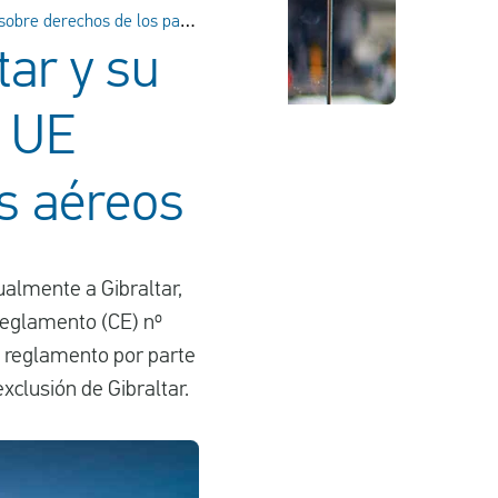
echos de los pasajeros aéreos
tar y su
a UE
s aéreos
ualmente a Gibraltar,
Reglamento (CE) nº
 reglamento por parte
xclusión de Gibraltar.