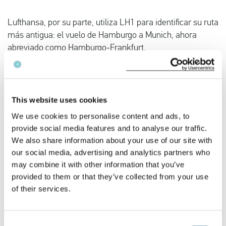
Lufthansa, por su parte, utiliza LH1 para identificar su ruta
más antigua: el vuelo de Hamburgo a Munich, ahora
abreviado como Hamburgo-Frankfurt.
Cómo encontrar su número de vuelo
El número de vuelo es un identificador crucial para su
This website uses cookies
vuelo, y puede encontrarse en varios documentos
We use cookies to personalise content and ads, to
importantes relacionados con su viaje. Entre ellos se
provide social media features and to analyse our traffic.
encuentran la confirmación de la reserva, el billete, la
We also share information about your use of our site with
tarjeta de embarque, así como los tablones de anuncios y
our social media, advertising and analytics partners who
los monitores del aeropuerto.
may combine it with other information that you’ve
provided to them or that they’ve collected from your use
Normalmente, los billetes y las tarjetas de embarque se
of their services.
emiten en inglés, la lengua internacional del transporte
aéreo.
Consent