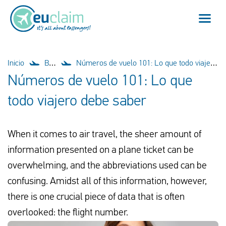
Vuelo cancelado
Inicio
Blog
Números de vuelo 101: Lo que todo viajero debe saber
Números de vuelo 101: Lo que
Vuelo retrasado
todo viajero debe saber
Conexión perdida
When it comes to air travel, the sheer amount of
Embarque denegado
information presented on a plane ticket can be
Nuestro servicio
overwhelming, and the abbreviations used can be
confusing. Amidst all of this information, however,
FAQ
there is one crucial piece of data that is often
overlooked: the flight number.
Conectarse