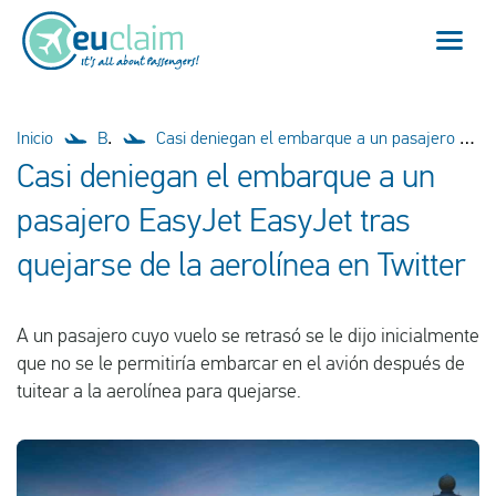
Vuelo cancelado
Inicio
Blog
Casi deniegan el embarque a un pasajero EasyJet EasyJet tras quejarse de la aerolínea en Twitter
Casi deniegan el embarque a un
Vuelo retrasado
pasajero EasyJet EasyJet tras
Conexión perdida
quejarse de la aerolínea en Twitter
Embarque denegado
A un pasajero cuyo vuelo se retrasó se le dijo inicialmente
Nuestro servicio
que no se le permitiría embarcar en el avión después de
tuitear a la aerolínea para quejarse.
FAQ
Conectarse