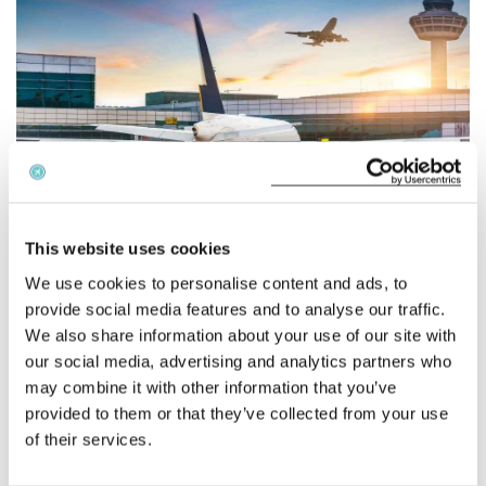
Español
Comprobar la compensación
Sobre nosotros
Póngase en contacto con
This website uses cookies
Mark Leiser, profesor de Derecho de la Universidad de
We use cookies to personalise content and ads, to
Strathclyde, viajaba de Glasgow a Londres Gatwick el 24
provide social media features and to analyse our traffic.
de septiembre cuando su vuelo se retrasó más de una
We also share information about your use of our site with
hora. Al darse cuenta de que tal vez no llegaría a su
our social media, advertising and analytics partners who
conexión, preguntó a un empleado easyJet a qué hora era
may combine it with other information that you’ve
el último tren al centro de Londres, y finalmente le dijeron
provided to them or that they’ve collected from your use
que su viaje después del vuelo no era problema de la
of their services.
aerolínea. También le informaron de que había un militar
a bordo que podría perder su conexión con Portsmouth