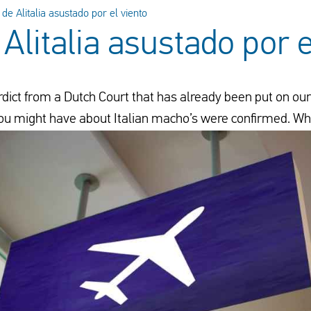
 de Alitalia asustado por el viento
 Alitalia asustado por e
ict from a Dutch Court that has already been put on our ‘a
ou might have about Italian macho’s were confirmed. W