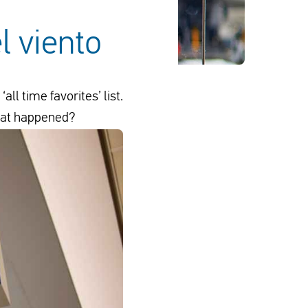
l viento
ll time favorites’ list.
hat happened?