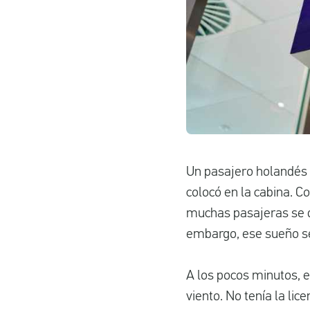
Un pasajero holandés q
colocó en la cabina. 
muchas pasajeras se de
embargo, ese sueño s
A los pocos minutos, el
viento. No tenía la lic